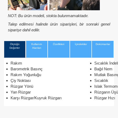
NOT: Bu ürün modeli, stokta bulunmamaktadır.
Talep edilmesi halinde ürün siparişleri, bir sonraki genel
siparişe dahil edilir.
Ölçtüğü
Kullanım
Özellikleri
İçindekiler
Dokümanlar
Değerler
Alanları
Rakım
Sıcaklık İndel
Barometrik Basınç
Bağıl Nem
Rakım Yoğunluğu
Mutlak Basın
Çiy Noktası
Sıcaklık
Rüzgar Yönü
Islak Termome
Yan Rüzgar
Rüzgarın Üşü
Karşı Rüzgar/Kuyruk Rüzgarı
Rüzgar Hızı