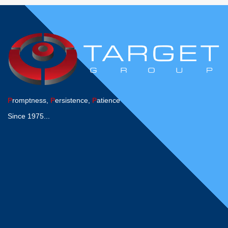
P
romptness,
P
ersistence,
P
atience
Since 1975...