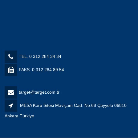
TEL: 0 312 284 34 34
FAKS: 0 312 284 89 54
target@target.com.tr
MESA Koru Sitesi Maviçam Cad. No:68 Çayyolu 06810
Ankara Türkiye