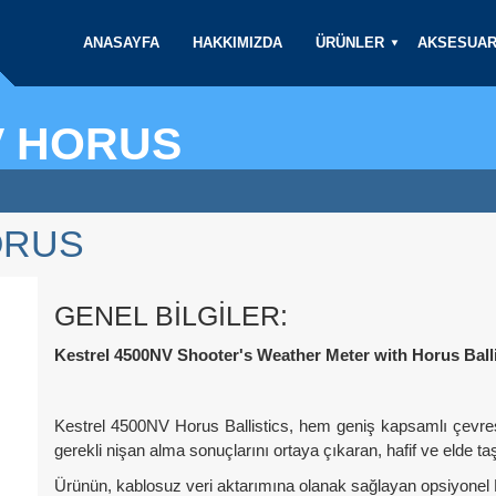
ANASAYFA
HAKKIMIZDA
ÜRÜNLER
AKSESUA
V HORUS
ORUS
GENEL BILGILER:
Kestrel 4500NV Shooter's Weather Meter with Horus Balli
Kestrel 4500NV Horus Ballistics, hem geniş kapsamlı çevresel
gerekli nişan alma sonuçlarını ortaya çıkaran, hafif ve elde ta
Ürünün, kablosuz veri aktarımına olanak sağlayan opsiyonel 