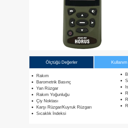
Ölçtüğü Değerler
Kullanım 
B
Rakım
S
Barometrik Basınç
I
Yan Rüzgar
R
Rakım Yoğunluğu
R
Çiy Noktası
R
Karşı Rüzgar/Kuyruk Rüzgarı
Sıcaklık İndeksi