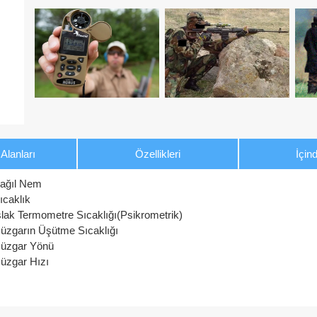
Alanları
Özellikleri
İçind
ağıl Nem
ıcaklık
slak Termometre Sıcaklığı(Psikrometrik)
üzgarın Üşütme Sıcaklığı
üzgar Yönü
üzgar Hızı