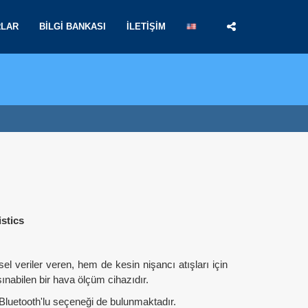
RLAR
BILGI BANKASI
İLETIŞIM
stics
 veriler veren, hem de kesin nişancı atışları için
şınabilen bir hava ölçüm cihazıdır.
Bluetooth'lu seçeneği de bulunmaktadır.