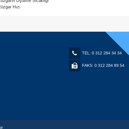
üzgarın Üşütme Sıcaklığı
üzgar Hızı
TEL: 0 312 284 34 34
FAKS: 0 312 284 89 54
ır