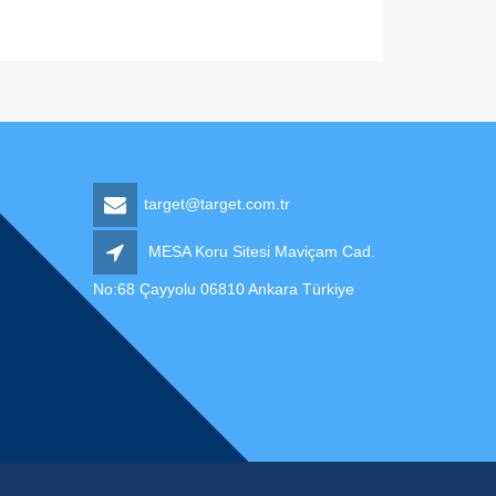
target@target.com.tr
MESA Koru Sitesi Maviçam Cad.
No:68 Çayyolu 06810 Ankara Türkiye