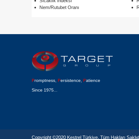
Sıcaklık İndeksi
R
Nem/Rutubet Oranı
R
P
romptness,
P
ersistence,
P
atience
Since 1975...
Copyright ©2020 Kestrel Türkiye. Tüm Hakları Saklıd