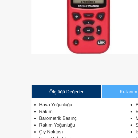
Ölçtüğü Değerler
Kullanım 
Hava Yoğunluğu
B
Rakım
B
Barometrik Basınç
M
Rakım Yoğunluğu
S
Çiy Noktası
I