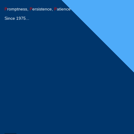
P
romptness,
P
ersistence,
P
atience
Since 1975...