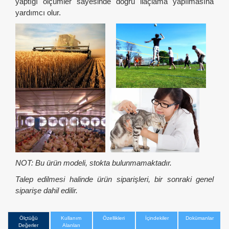
yaptığı ölçümler sayesinde doğru ilaçlama yapılmasına
yardımcı olur.
NOT: Bu ürün modeli, stokta bulunmamaktadır.
Talep edilmesi halinde ürün siparişleri, bir sonraki genel
siparişe dahil edilir.
Ölçtüğü
Kullanım
Özellikleri
İçindekiler
Dokümanlar
Değerler
Alanları